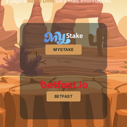
a página
sobre Dino
para mais informações.
MYSTAKE
BETFAST