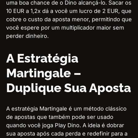
uma boa chance de o Dino alcançá-lo. Sacar os
10 EUR a 1,2x dá a você um lucro de 2 EUR, que
cobre o custo da aposta menor, permitindo que
você espere por um multiplicador maior sem
perder dinheiro.
A Estratégia
Martingale –
Duplique Sua Aposta
A estratégia Martingale é um método clássico
de apostas que também pode ser usado
quando você joga Play Dino. A ideia é dobrar
sua aposta após cada perda e redefinir para a