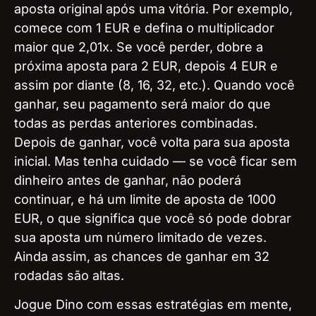
aposta original após uma vitória. Por exemplo,
comece com 1 EUR e defina o multiplicador
maior que 2,01x. Se você perder, dobre a
próxima aposta para 2 EUR, depois 4 EUR e
assim por diante (8, 16, 32, etc.). Quando você
ganhar, seu pagamento será maior do que
todas as perdas anteriores combinadas.
Depois de ganhar, você volta para sua aposta
inicial. Mas tenha cuidado — se você ficar sem
dinheiro antes de ganhar, não poderá
continuar, e há um limite de aposta de 1000
EUR, o que significa que você só pode dobrar
sua aposta um número limitado de vezes.
Ainda assim, as chances de ganhar em 32
rodadas são altas.
Jogue Dino com essas estratégias em mente,