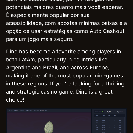
potenciais maiores quanto mais você esperar.
É especialmente popular por sua
acessibilidade, com apostas mínimas baixas e a
opção de usar estratégias como Auto Cashout
para um jogo mais seguro.
Dino has become a favorite among players in
both LatAm, particularly in countries like
Argentina and Brazil, and across Europe,
making it one of the most popular mini-games
in these regions. If you’re looking for a thrilling
and strategic casino game, Dino is a great
choice!