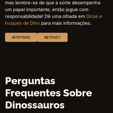
mas lembre-se de que a sorte desempenha
um papel importante, então jogue com
responsabilidade! Dê uma olhada em
Dicas e
truques de Dino
para mais informações.
MYSTAKE
BETFAST
Perguntas
Frequentes Sobre
Dinossauros