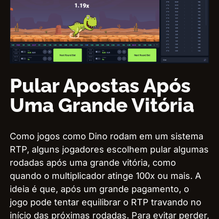
Pular Apostas Após
Uma Grande Vitória
Como jogos como Dino rodam em um sistema
RTP, alguns jogadores escolhem pular algumas
rodadas após uma grande vitória, como
quando o multiplicador atinge 100x ou mais. A
ideia é que, após um grande pagamento, o
jogo pode tentar equilibrar o RTP travando no
início das próximas rodadas. Para evitar perder,