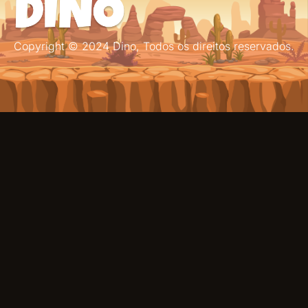
Copyright © 2024 Dino, Todos os direitos reservados.