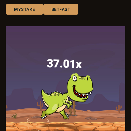
MYSTAKE
BETFAST