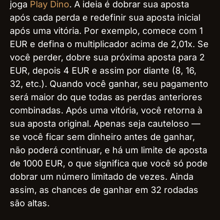
joga
Play Dino
. A ideia é dobrar sua aposta
após cada perda e redefinir sua aposta inicial
após uma vitória. Por exemplo, comece com 1
EUR e defina o multiplicador acima de 2,01x. Se
você perder, dobre sua próxima aposta para 2
EUR, depois 4 EUR e assim por diante (8, 16,
32, etc.). Quando você ganhar, seu pagamento
será maior do que todas as perdas anteriores
combinadas. Após uma vitória, você retorna à
sua aposta original. Apenas seja cauteloso —
se você ficar sem dinheiro antes de ganhar,
não poderá continuar, e há um limite de aposta
de 1000 EUR, o que significa que você só pode
dobrar um número limitado de vezes. Ainda
assim, as chances de ganhar em 32 rodadas
são altas.